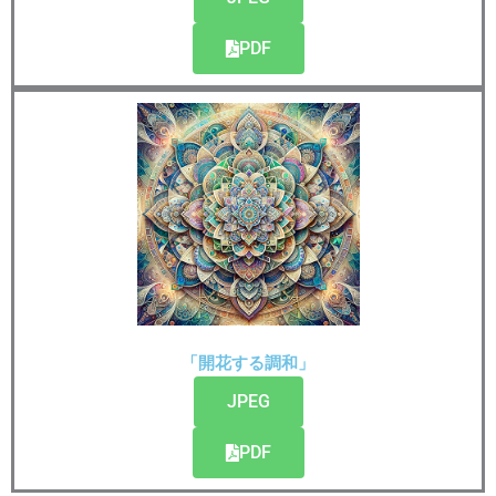
PDF
「開花する調和」
JPEG
PDF