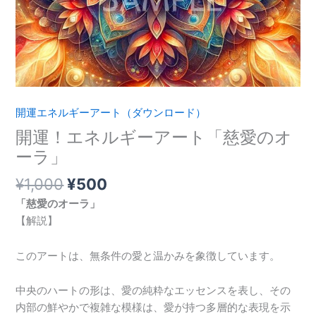
の
オ
ー
ラ」
個
開運エネルギーアート（ダウンロード）
開運！エネルギーアート「慈愛のオ
ーラ」
¥
1,000
¥
500
「
慈愛のオーラ
」
【解説】
このアートは、無条件の愛と温かみを象徴しています。
中央のハートの形は、愛の純粋なエッセンスを表し、その
内部の鮮やかで複雑な模様は、愛が持つ多層的な表現を示