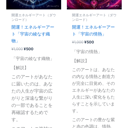
開運エネルギーアート（ダウ
開運エネルギーアート（ダウ
ンロード）
ンロード）
開運！エネルギーアー
開運！エネルギーアー
ト「宇宙の綾なす織
ト「宇宙の情熱」
物」
¥
1,000
¥
500
¥
1,000
¥
500
「宇宙の情熱」
「宇宙の綾なす織物」
【解説】
【解説】
このアートは、あなた
このアートがあなた
の内なる情熱と創造力
に届いたのは、あな
が完全に目覚め、その
エネルギーがあなたの
たの人生が宇宙の広
人生に深い変化をもた
がりと深遠な繋がり
らすことを示していま
の一部であることを
す。
再確認するためで
す。
このアートの豊かな紫
と赤の色調は、情熱、