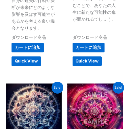
自身の過去の行動や決
むことで、あなたの人
断が未来にどのような
生に新たな可能性の扉
影響を及ぼす可能性が
が開かれるでしょう。
あるかを考える良い機
会となります。
ダウンロード商品
ダウンロード商品
カートに追加
カートに追加
Quick View
Quick View
元
現
元
現
Sale!
Sale!
の
在
の
在
価
の
価
の
格
価
格
価
は
格
は
格
¥1,000
は
¥1,000
は
で
¥500
で
¥500
し
で
し
で
た。
す。
た。
す。