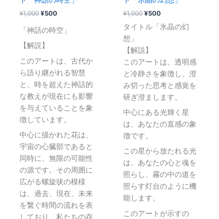
¥
1,000
¥
500
¥
1,000
¥
500
タイトル「氷晶の幻
「神話の時空」
想」
【解説】
【解説】
このアートは、古代か
このアートは、透明感
ら語り継がれる智慧
と冷静さを象徴し、澄
と、時を超えた神話的
み切った思考と感覚を
な教えが現在にも影響
研ぎ澄まします。
を与えていることを象
中心にある光輝く星
徴しています。
は、あなたの直感の象
中心に描かれた花は、
徴です。
宇宙の心臓部であると
この星から放たれる光
同時に、無限の可能性
は、あなたの心と魂を
の源です。その周囲に
照らし、霧の中の道を
広がる螺旋状の模様
照らす灯台のように機
は、過去、現在、未来
能します。
を繋ぐ時間の流れを表
このアートが示すの
しており、私たちの存