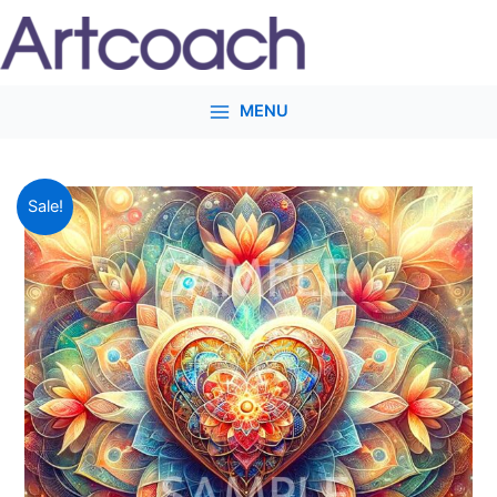
内
容
を
ス
MENU
キ
ッ
プ
元
現
開
Sale!
の
在
運！
価
の
エ
格
価
ネ
は
格
ル
¥1,000
は
ギ
で
¥500
ー
し
で
ア
た。
す。
ー
ト
「慈
愛