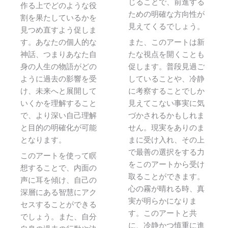
じることで、前進する
作る上でどのような役
ための明確な方向性が
割を果たしているかを
見えてくるでしょう。
見つめ直すよう促しま
す。あなたの個人的な
また、このアートは新
神話、つまりあなた自
たな視点を開くことも
身の人生の物語がどの
促します。普段見過ご
ように過去の影響を受
していることや、冷静
け、未来へと展開して
に考察することでしか
いくかを理解すること
見えてこない事実に気
で、より深い自己理解
づかされるかもしれま
と目的の明確化が可能
せん。現実をありのま
となります。
まに受け入れ、その上
で最善の選択をする力
このアートを使って瞑
をこのアートから受け
想することで、内面の
取ることができます。
声に耳を傾け、自己の
心の霧が晴れる時、真
深層にある智慧にアク
実が明らかになりま
セスすることができる
す。このアートと共
でしょう。また、自分
に、冷静かつ慎重に進