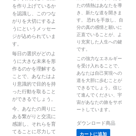
を作り上げているか
たの情熱はあなたを導
き、新たな道を開きま
を認識し、このつな
す。 恐れを手放し、自
がりを大切にするよ
分の真の感情と願いに
うにというメッセー
正直でいることが、よ
ジが込められていま
り充実した人生への鍵
す。
です。
毎日の選択がどのよ
この強力なエネルギー
うに大きな未来を形
を受け入れることで、
作るのかを理解する
あなたは自己実現への
ことで、あなたはよ
道を大胆に歩むことが
り意識的で目的を持
できるでしょう。信じ
った行動を取ること
て進んでください、宇
ができるでしょう。
宙があなたの旅をサポ
今、あなたの周りに
ートしています。
ある繋がりと交流に
ダウンロード商品
感謝し、それらを育
てることに尽力して
カートに追加