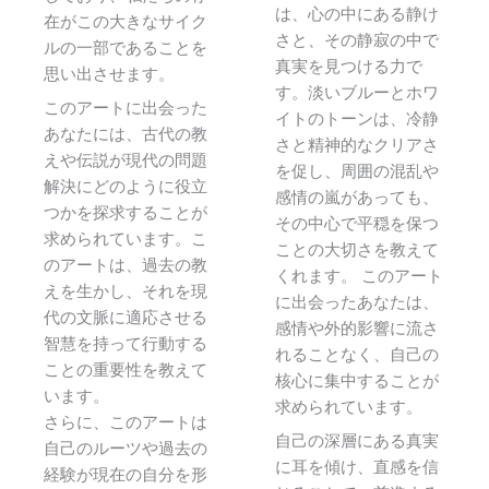
は、心の中にある静け
在がこの大きなサイク
さと、その静寂の中で
ルの一部であることを
真実を見つける力で
思い出させます。
す。淡いブルーとホワ
このアートに出会った
イトのトーンは、冷静
あなたには、古代の教
さと精神的なクリアさ
えや伝説が現代の問題
を促し、周囲の混乱や
解決にどのように役立
感情の嵐があっても、
つかを探求することが
その中心で平穏を保つ
求められています。こ
ことの大切さを教えて
のアートは、過去の教
くれます。 このアート
えを生かし、それを現
に出会ったあなたは、
代の文脈に適応させる
感情や外的影響に流さ
智慧を持って行動する
れることなく、自己の
ことの重要性を教えて
核心に集中することが
います。
求められています。
さらに、このアートは
自己の深層にある真実
自己のルーツや過去の
に耳を傾け、直感を信
経験が現在の自分を形