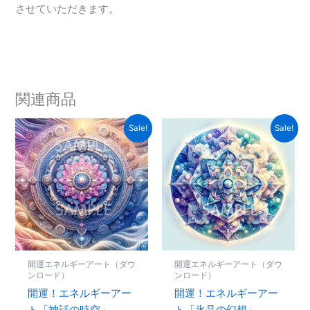
させていただきます。
関連商品
元
現
元
現
Sale!
Sale!
の
在
の
在
価
の
価
の
格
価
格
価
は
格
は
格
¥1,000
は
¥1,000
は
で
¥500
で
¥500
し
で
し
で
た。
す。
た。
す。
開運エネルギーアート（ダウ
開運エネルギーアート（ダウ
ンロード）
ンロード）
開運！エネルギーアー
開運！エネルギーアー
ト「神話の時空」
ト「氷晶の幻想」