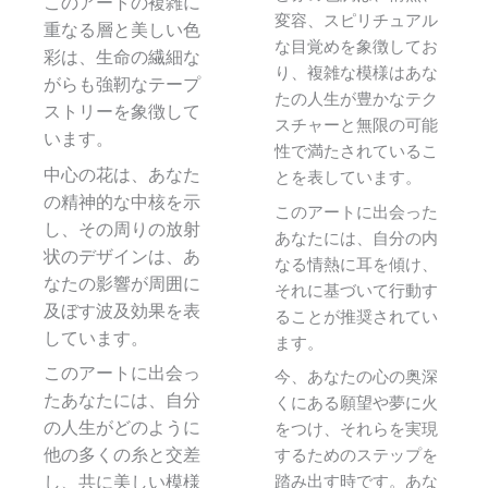
このアートの複雑に
変容、スピリチュアル
重なる層と美しい色
な目覚めを象徴してお
彩は、生命の繊細な
り、複雑な模様はあな
がらも強靭なテープ
たの人生が豊かなテク
ストリーを象徴して
スチャーと無限の可能
います。
性で満たされているこ
中心の花は、あなた
とを表しています。
の精神的な中核を示
このアートに出会った
し、その周りの放射
あなたには、自分の内
状のデザインは、あ
なる情熱に耳を傾け、
なたの影響が周囲に
それに基づいて行動す
及ぼす波及効果を表
ることが推奨されてい
しています。
ます。
このアートに出会っ
今、あなたの心の奥深
たあなたには、自分
くにある願望や夢に火
の人生がどのように
をつけ、それらを実現
他の多くの糸と交差
するためのステップを
し、共に美しい模様
踏み出す時です。あな